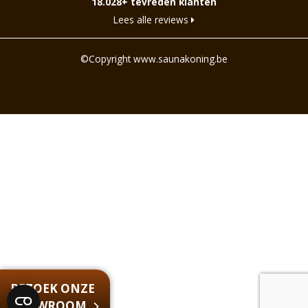
18.028+ tevreden klanten
Lees alle reviews
©Copyright www.saunakoning.be
BEZOEK ONZE
SHOWROOM