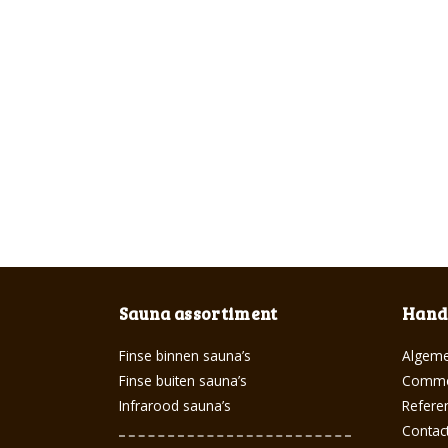
Sauna assortiment
Handi
Finse binnen sauna’s
Algeme
Finse buiten sauna’s
Commer
Infrarood sauna’s
Referen
Contac