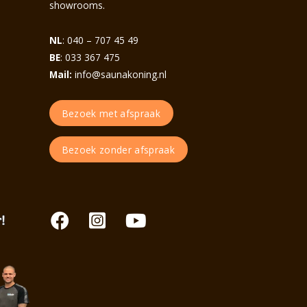
.
showrooms
NL
: 040 – 707 45 49
BE
: 033 367 475
Mail:
info@saunakoning.nl
Bezoek met afspraak
Bezoek zonder afspraak