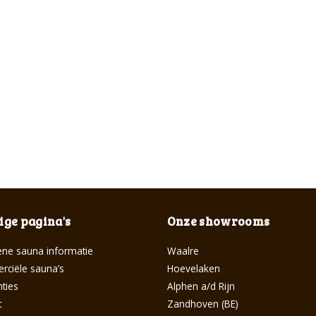
ge pagina's
Onze showrooms
ne sauna informatie
Waalre
ciële sauna’s
Hoevelaken
ties
Alphen a/d Rijn
t
Zandhoven (BE)