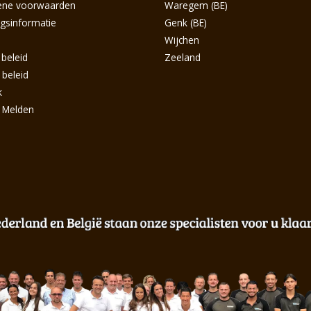
ene voorwaarden
Waregem (BE)
ngsinformatie
Genk (BE)
s
Wijchen
 beleid
Zeeland
 beleid
k
g Melden