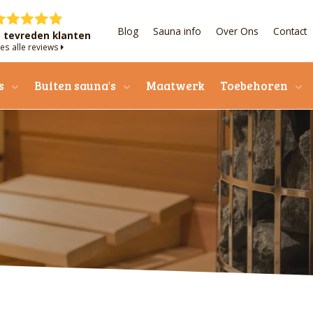
Blog
Sauna info
Over Ons
Contact
+ tevreden klanten
es alle reviews
s
Buiten sauna's
Maatwerk
Toebehoren