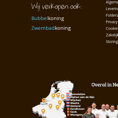
Algem
Leveri
Folder
Bubbel
koning
Privacy
Zwembad
koning
Cookie
Zakelij
Storin