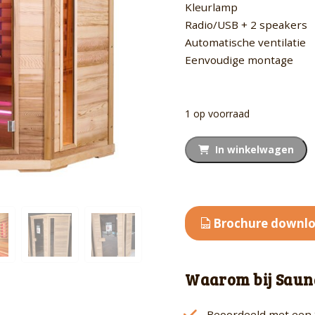
Kleurlamp
Radio/USB + 2 speakers
Automatische ventilatie
Eenvoudige montage
1 op voorraad
Outlet
In winkelwagen
Model
Exclusive
Five
aantal
Brochure downl
Waarom bij Saun
Beoordeeld met een 