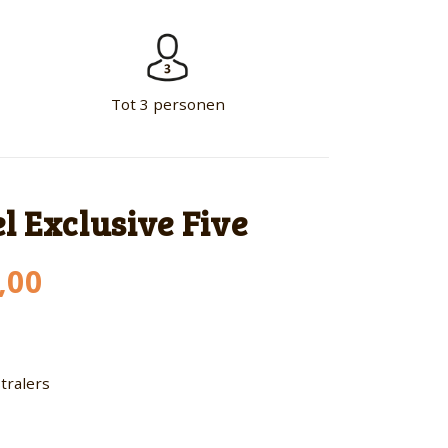
Tot 3 personen
l Exclusive Five
onkelijke
Huidige
,00
prijs
is:
,00.
€ 2.725,00.
tralers