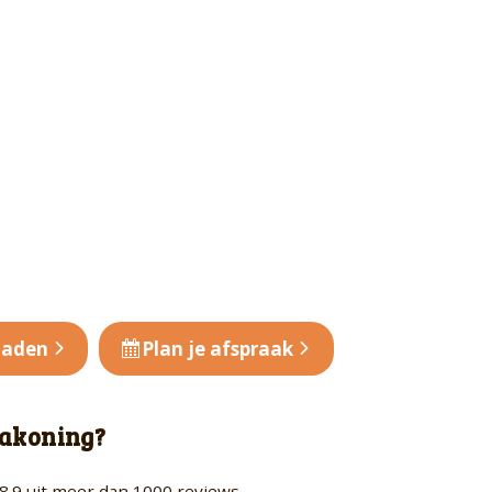
oaden
Plan je afspraak
akoning?
8.9 uit meer dan 1000 reviews