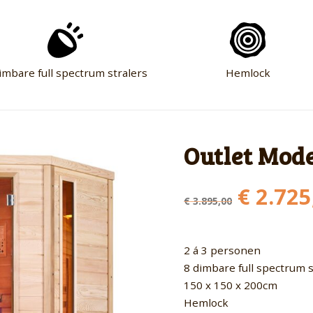
imbare full spectrum stralers
Hemlock
Outlet Mode
Oorspr
€
2.725
€
3.895,00
prijs
was:
€ 3.895
2 á 3 personen
8 dimbare full spectrum s
150 x 150 x 200cm
Hemlock