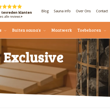
Blog
Sauna info
Over Ons
Contact
+ tevreden klanten
es alle reviews
s
Buiten sauna's
Maatwerk
Toebehoren
 Exclusive