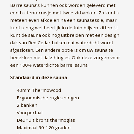
3 persoons ir sauna
Combi Deluxe
Barrel sauna’s
Wijchen
Volwaardige Finse &
op maat gemaakt
Barrelsauna’s kunnen ook worden geleverd met
Infrarood sauna's in één
Zoek IR sauna voor 3
Volwaardige Finse &
Diverse afmetingen mogelijk
Gagelvenseweg 29
een buitenterrasje met twee zitbanken. Zo kunt u
personen
Infrarood sauna's in één
6604BE Wijchen
meteen even afkoelen na een saunasessie, maar
Custom serie
Thermo Cube
kunt u nog wel heerlijk in de tuin blijven zitten. U
4 persoons ir sauna
Budget sauna’s
Zeeland
Maatwerk van A-Z, productie
Nieuw in ons assortiment
kunt de sauna ook nog uitbreiden met een design
in eigen fabriek (NL)
Zoek IR sauna voor 4
Laagste prijs. Enkel
Stuerboutstraat 30
personen
standaard maten
4508AD Waterlandkerkje
dak van Red Cedar balken dat waterdicht wordt
afgesloten. Een andere optie is om uw sauna te
5 persoons ir sauna
bedekken met dakshingles. Ook deze zorgen voor
Zoek IR sauna voor 5
een 100% waterdichte barrel sauna.
personen
Standaard in deze sauna
6 persoons ir sauna
Zoek IR sauna voor 6
40mm Thermowood
personen
Ergonomische rugleuningen
2 banken
Voorportaal
Deur uit brons thermoglas
Maximaal 90-120 graden