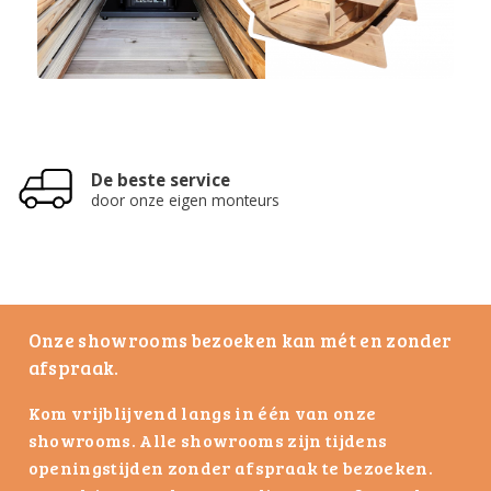
Meer dan 18.000
tevreden klanten
Onze showrooms bezoeken kan mét en zonder
afspraak.
Kom vrijblijvend langs in één van onze
showrooms. Alle showrooms zijn tijdens
openingstijden zonder afspraak te bezoeken.