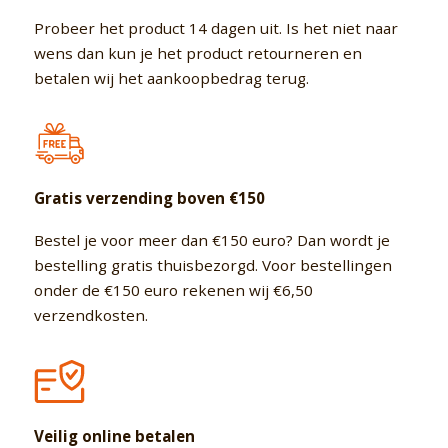
3 persoons ir sauna
Combi Deluxe
Barrel sauna’s
Wijchen
Volwaardige Finse &
op maat gemaakt
Probeer het product 14 dagen uit. Is het niet naar
Infrarood sauna's in één
Zoek IR sauna voor 3
Volwaardige Finse &
Diverse afmetingen mogelijk
Gagelvenseweg 29
personen
Infrarood sauna's in één
6604BE Wijchen
wens dan kun je het product retourneren en
betalen wij het aankoopbedrag terug.
Custom serie
Thermo Cube
4 persoons ir sauna
Budget sauna’s
Zeeland
Maatwerk van A-Z, productie
Nieuw in ons assortiment
in eigen fabriek (NL)
Zoek IR sauna voor 4
Laagste prijs. Enkel
Stuerboutstraat 30
personen
standaard maten
4508AD Waterlandkerkje
5 persoons ir sauna
Gratis verzending boven €150
Zoek IR sauna voor 5
personen
Bestel je voor meer dan €150 euro? Dan wordt je
bestelling gratis thuisbezorgd. Voor bestellingen
6 persoons ir sauna
Zoek IR sauna voor 6
onder de €150 euro rekenen wij €6,50
personen
verzendkosten.
Veilig online betalen