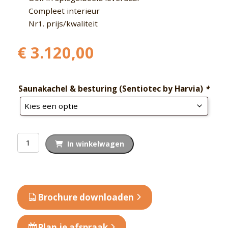
Compleet interieur
Nr1. prijs/kwaliteit
€
3.120,00
Saunakachel & besturing (Sentiotec by Harvia)
*
Binnensauna
In winkelwagen
massief
SK200
aantal
Brochure downloaden
Plan je afspraak