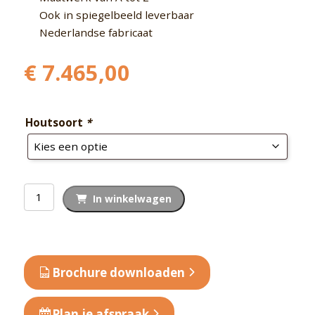
Ook in spiegelbeeld leverbaar
Nederlandse fabricaat
€
7.465,00
Houtsoort
*
Binnensauna
In winkelwagen
paneel
Classic
300
aantal
Brochure downloaden
Plan je afspraak