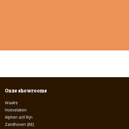
Onze showrooms
Waalre
Hoevelaken
Alphen a/d Rijn
Zandhoven (BE)
Waregem (BE)
Genk (BE)
Wijchen
Zeeland
Handige pagina's