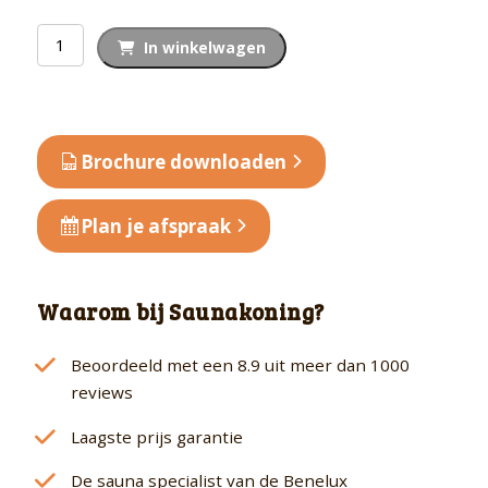
Sauna
In winkelwagen
"Norin"
met
grafietkleurige
deur
Brochure downloaden
en
dakkraag
Plan je afspraak
aantal
Waarom bij Saunakoning?
Beoordeeld met een 8.9 uit meer dan 1000
reviews
Laagste prijs garantie
De sauna specialist van de Benelux