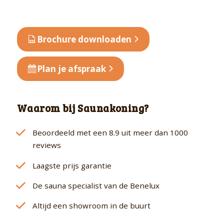
met
grafietkleurige
deur
Brochure downloaden
en
dakkraag
Plan je afspraak
aantal
Waarom bij Saunakoning?
Beoordeeld met een 8.9 uit meer dan 1000
reviews
Laagste prijs garantie
De sauna specialist van de Benelux
Altijd een showroom in de buurt