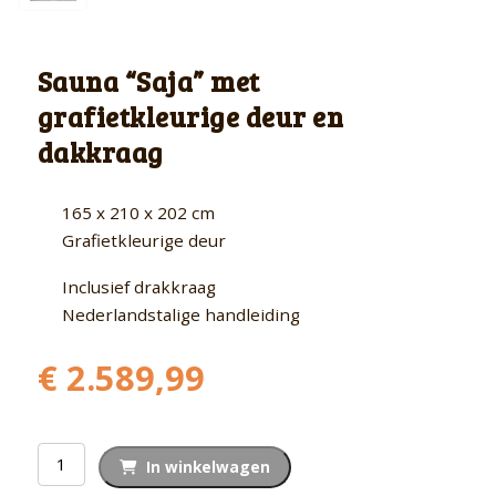
Sauna “Saja” met
grafietkleurige deur en
dakkraag
165 x 210 x 202 cm
Grafietkleurige deur
Inclusief drakkraag
Nederlandstalige handleiding
€
2.589,99
Sauna
In winkelwagen
"Saja"