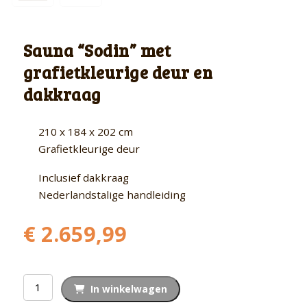
Sauna “Sodin” met
grafietkleurige deur en
dakkraag
210 x 184 x 202 cm
Grafietkleurige deur
Inclusief dakkraag
Nederlandstalige handleiding
€
2.659,99
Sauna
In winkelwagen
"Sodin"